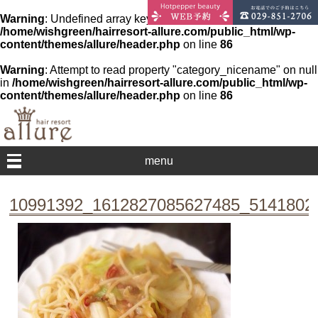
Warning
: Undefined array key 0 in
/home/wishgreen/hairresort-allure.com/public_html/wp-
content/themes/allure/header.php
on line
86
Warning
: Attempt to read property "category_nicename" on null
in
/home/wishgreen/hairresort-allure.com/public_html/wp-
content/themes/allure/header.php
on line
86
menu
10991392_1612827085627485_5141802