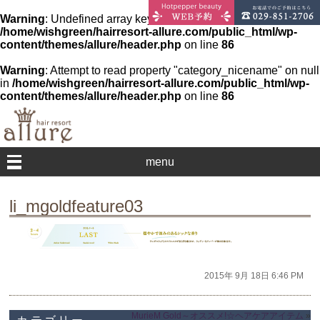
Warning
: Undefined array key 0 in
/home/wishgreen/hairresort-allure.com/public_html/wp-
content/themes/allure/header.php
on line
86
Warning
: Attempt to read property "category_nicename" on null
in
/home/wishgreen/hairresort-allure.com/public_html/wp-
content/themes/allure/header.php
on line
86
menu
li_mgoldfeature03
2015年 9月 18日 6:46 PM
MurieM Gold～オススメ!☆ヘアケアアイテム
»