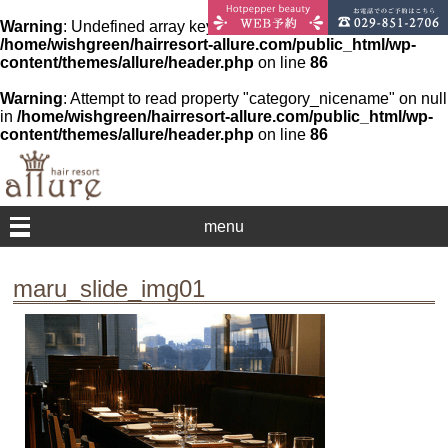
Warning
: Undefined array key 0 in
/home/wishgreen/hairresort-allure.com/public_html/wp-
content/themes/allure/header.php
on line
86
Warning
: Attempt to read property "category_nicename" on null
in
/home/wishgreen/hairresort-allure.com/public_html/wp-
content/themes/allure/header.php
on line
86
menu
maru_slide_img01