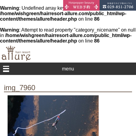
Warning
: Undefined array key 0 in
/home/wishgreen/hairresort-allure.com/public_html/wp-
content/themes/allure/header.php
on line
86
Warning
: Attempt to read property "category_nicename" on null
in
/home/wishgreen/hairresort-allure.com/public_html/wp-
content/themes/allure/header.php
on line
86
menu
img_7960