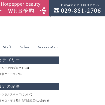
php
on line
86
ontent/themes/allure/header.php
on line
86
カテゴリー
アルーアのブログ
(104)
新着ニュース
(78)
最近の記事
レンタルスペースについて
２０２４年１月から料金改定のお知らせ