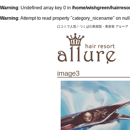
Warning
: Undefined array key 0 in
/home/wishgreen/hairresor
Warning
: Attempt to read property "category_nicename" on null
口コミで人気！つくばの美容院・美容室 アルーア
image3