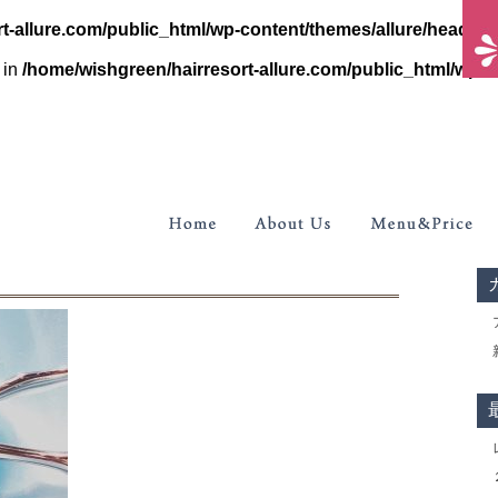
t-allure.com/public_html/wp-content/themes/allure/header.
 in
/home/wishgreen/hairresort-allure.com/public_html/wp-c