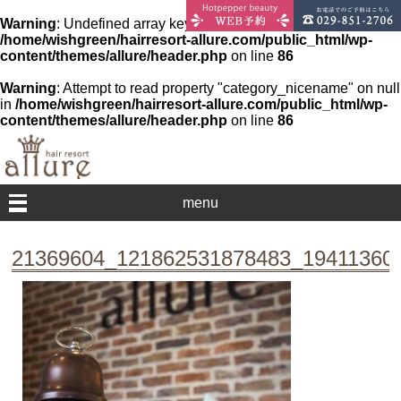
Warning
: Undefined array key 0 in
/home/wishgreen/hairresort-allure.com/public_html/wp-
content/themes/allure/header.php
on line
86
Warning
: Attempt to read property "category_nicename" on null
in
/home/wishgreen/hairresort-allure.com/public_html/wp-
content/themes/allure/header.php
on line
86
menu
21369604_121862531878483_19411360