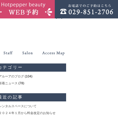
php
on line
86
ontent/themes/allure/header.php
on line
86
カテゴリー
アルーアのブログ
(104)
新着ニュース
(78)
最近の記事
レンタルスペースについて
２０２４年１月から料金改定のお知らせ