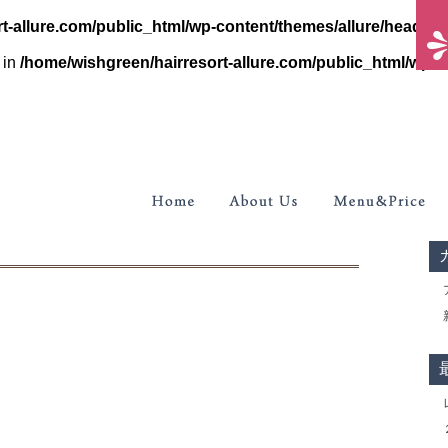
t-allure.com/public_html/wp-content/themes/allure/header.
 in
/home/wishgreen/hairresort-allure.com/public_html/wp-c