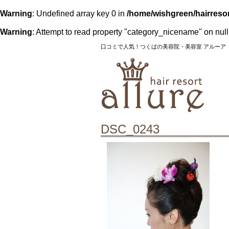
Warning
: Undefined array key 0 in
/home/wishgreen/hairresor
Warning
: Attempt to read property "category_nicename" on null
口コミで人気！つくばの美容院・美容室 アルーア
DSC_0243