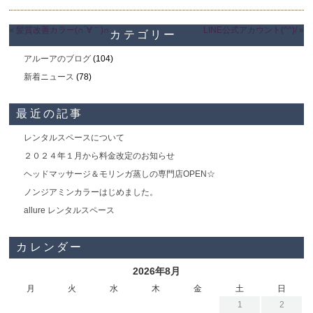
«
髪質改善カラー(∩´∀｀)∩
LINE公式アカウント(^^)/
»
カテゴリー
アルーアのブログ
(104)
新着ニュース
(78)
最近の記事
レンタルスペースについて
２０２４年１月から料金改定のお知らせ
ヘッドマッサージ＆モリンガ蒸しの専門店OPEN☆
ノンジアミンカラーはじめました。
allure レンタルスペース
カレンダー
2026年8月
月
火
水
木
金
土
日
1
2