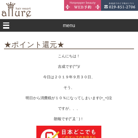
menu
★ポイント還元★
こんにちは！
吉成です(^^)/
今日は２０１９年９月３０日、
そう、
明日から消費税が１０％になってしまいます(>_<)泣
ですが、、、
朗報です(*´Д｀)！