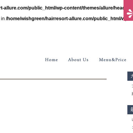
t-allure.com/public_html/wp-content/themes/allure/header.
 in
/home/wishgreen/hairresort-allure.com/public_html/wp-c