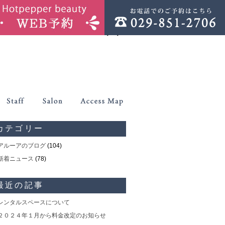
php
on line
86
ontent/themes/allure/header.php
on line
86
カテゴリー
アルーアのブログ
(104)
新着ニュース
(78)
最近の記事
レンタルスペースについて
２０２４年１月から料金改定のお知らせ