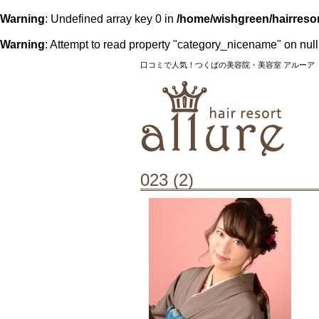
Warning
: Undefined array key 0 in
/home/wishgreen/hairresor
Warning
: Attempt to read property "category_nicename" on null
口コミで人気！つくばの美容院・美容室 アルーア
023 (2)